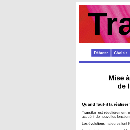
Tr
Débuter
Choisir
Mise à
de l
Quand faut-il la réaliser
TransBar est régulièrement m
acquérir de nouvelles fonctionn
Les évolutions majeures font l