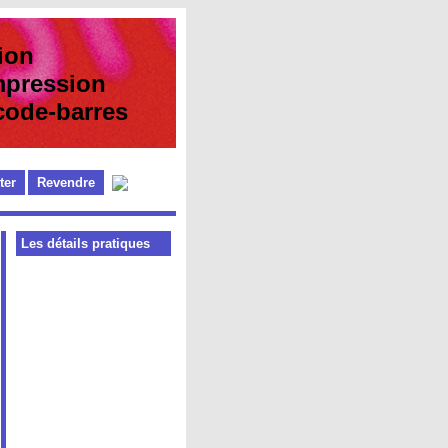
ion
pression
e-barres
ter
Revendre
Les détails pratiques