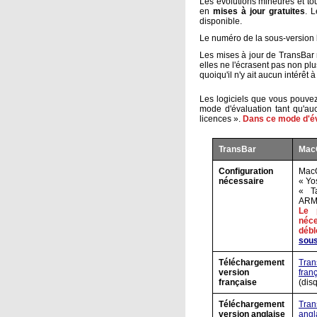
Les évolutions mineures et tou
en
mises à jour gratuites
. L
disponible.
Le numéro de la sous-version l
Les mises à jour de TransBar n
elles ne l'écrasent pas non pl
quoiqu'il n'y ait aucun intérêt 
Les logiciels que vous pouvez
mode d'évaluation tant qu'auc
licences ».
Dans ce mode d'év
TransBar
Mac
Configuration
Ma
nécessaire
« Yo
« T
ARM 
Le 
né
débl
sous
Téléchargement
Tran
version
fran
française
(disq
Téléchargement
Tran
version anglaise
angl