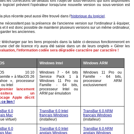
tes les corrections de défauts font l'objet de sous-versions qui sont disponibles
e logiciel prévient l'opérateur lorsqu'une nouvelle version ou sous-version est
a plus récente peut aussi être trouvé dans l'
historique du logiciel
.
e nécessitent pas la présence de l'ancienne version sur l'ordinateur à équiper,
us et il est donc possible de maintenir plusieurs versions sur un même ordinateur,
à garder les anciennes.
 télécharger par les liens proposés dans la table ci-dessous fonctionneront en
une clef de licence n'y aura été saisie dans un de leurs onglets « Gérer les
aluation, l'information codée sera dégradée caractère par caractère !
OS
Windows Intel
Windows ARM
cOS 10.10
Windows 7 - 64 bits
Windows 11 Pro ou
semite » à MacOS 26
Service Pack 1 à
Famille - 64 bits,
ahoe », processeur
Windows 11 Pro ou
processeur ARM
ou Intel
Famille - 64 bits,
exclusivement
premier lancement
processeur Intel ou
cessitera un
ARM par émulation
ocage Apple décrit
 ce lien !
sBar 6.0
TransBar 6.0 Intel
TransBar 6.0 ARM
çais Mac
français Windows
français Windows
ue virtuel)
(installeur)
(installeur)
sBar 6.0
TransBar 6.0 Intel
TransBar 6.0 ARM
ais Mac
anglais Windows
anglais Windows