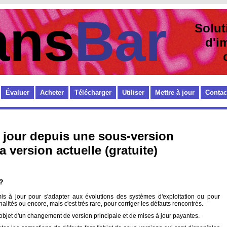
ans
Bar
Solut
d'im
cod
Évaluer
Acheter
Télécharger
Utiliser
Mettre à jour
Contac
 jour depuis une sous-version
a version actuelle (gratuite)
 ?
is à jour pour s'adapter aux évolutions des systèmes d'exploitation ou pour
alités ou encore, mais c'est très rare, pour corriger les défauts rencontrés.
'objet d'un changement de version principale et de mises à jour payantes.