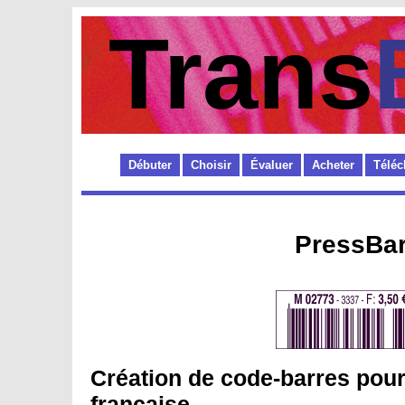
Trans
Débuter
Choisir
Évaluer
Acheter
Téléc
PressBar
Création de code-barres pour
française