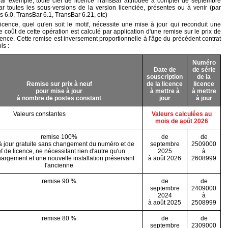
par exemple, toute clef de licence TransBar attribuée à compter de septembre
 toutes les sous-versions de la version licenciée, présentes ou à venir (par
 6.0, TransBar 6.1, TransBar 6.21, etc)
licence, quel qu'en soit le motif, nécessite une mise à jour qui reconduit une
 coût de cette opération est calculé par application d'une remise sur le prix de
cence. Cette remise est inversement proportionnelle à l'âge du précédent contrat
is :
Numéro
Date de
de série
souscription
de la
Remise sur prix à neuf
de la licence
licence
pour mise à jour
à mettre à
à mettre
à nombre de postes constant
jour
à jour
Valeurs constantes
Valeurs calculées au
mois de août 2026
remise 100%
de
de
à jour gratuite sans changement du numéro et de
septembre
2509000
ef de licence, ne nécessitant rien d'autre qu'un
2025
à
hargement et une nouvelle installation préservant
à août 2026
2608999
l'ancienne
remise 90 %
de
de
septembre
2409000
2024
à
à août 2025
2508999
remise 80 %
de
de
septembre
2309000