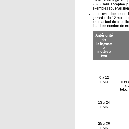
majeure du logiciel : 
2025 sera acceptée par
exemples sous-versions
toute évolution d'une 
garantie de 12 mois. Le
base actuel de cette li
établi en nombre de mo
Antériorité
de
la licence
à
mettre à
jour
0 à 12
mois
mise 
cl
téléc
13 à 24
mois
25 à 36
mois