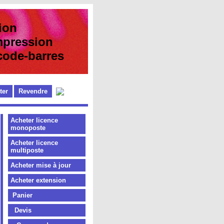
ion
pression
e-barres
ter
Revendre
Acheter licence
monoposte
Acheter licence
multiposte
Acheter mise à jour
Acheter extension
Panier
Devis