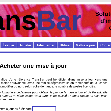
ans
Bar
Solut
d'im
cod
Évaluer
Acheter
Télécharger
Utiliser
Mettre à jour
Contac
Acheter une mise à jour
valide d'une référence TransBar peut bénéficier d'une mise à jour vers une
u moins équivalente, avec une remise dégressive selon l'antériorité de la licence
eut modifier ou non, selon votre demande, le nombre de postes licenciés.
formulaire ci-dessous pour obtenir le prix de la mise à jour et de l'éventuelle
 numéro de série valide, vous aurez la possibilité d'ajouter l'achat de cette mise
votre panier.
ttre à jour ou à étendre