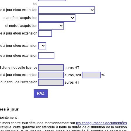
ou
e à jour et/ou extension
et année d'acquisition
et mois d'acquisition
e à jour et/ou extension
 à jour et/ou extension
 à jour et/ou extension
f d'une nouvelle licence
euros HT
 à jour et/ou extension
euros, soit
%
jour et/ou de l'extension
euros HT
ses à jour
jointement :
 12 mois contre tout défaut de fonctionnement sur
les configurations documentées
pratique, cette garantie est étendue à toute la durée de distribution de la version