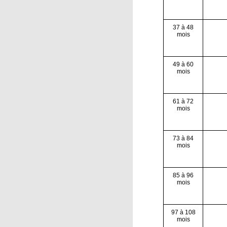
37 à 48
mois
49 à 60
mois
61 à 72
mois
73 à 84
mois
85 à 96
mois
97 à 108
mois