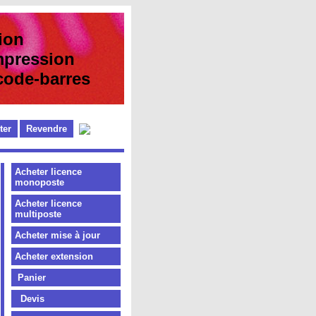
ion
pression
e-barres
ter
Revendre
Acheter licence
monoposte
Acheter licence
multiposte
Acheter mise à jour
Acheter extension
Panier
Devis