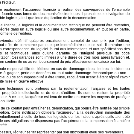
l'éditeur.
se également l’acquéreur licencié à réaliser des sauvegardes de l'ensemble
n fournie sous forme de documents électroniques. Il proscrit toute divulgation de
mble logiciel, ainsi que toute duplication de la documentation.
 de licence, le logiciel et la documentation technique ne peuvent être revendus,
ntégrés dans un autre logiciel ou une autre documentation, en tout ou en partie,
ormelle de l'éditeur.
viendra définitif qu'après encaissement complet de son prix par l'éditeur,
out effet de commerce par quelque intermédiaire que ce soit. Il entraîne une
la correspondance du logiciel fourni aux informations et aux spécifications des
s et techniques, ainsi qu'une garantie de l'intégrité physique du code
ation. Ces garanties sont limitées à une durée de trois mois après livraison et,
se en conformité ou au remboursement du prix effectivement encaissé par lui.
oute responsabilité de l'éditeur en cas de dommage direct, indirect, incident ou
e à gagner, perte de données ou tout autre dommage économique ou non –
iciel ou de son impossibilité à être utilisé, l'acquéreur licencié étant réputé l'avoir
oute mise en œuvre effective.
ion technique sont protégés par la réglementation française et les traités
ropriété intellectuelle et de droit d'édition. Ils sont et restent la propriété
auteur. À ce titre, l'acquéreur est tenu de mettre en œuvre les moyens de protéger
n illicite.
 de ce contrat peut entraîner sa dénonciation, qui pourra être notifiée par simple
tion. Cette notification obligera l'acquéreur à la destruction immédiate des
entuellement à celle de tous les logiciels qui les incluent après qu'ils aient été
 de ces obligations ne dispensera pas l'acquéreur de la compensation financière
 créé.
dessus, l'éditeur se fait représenter par son distributeur et/ou ses revendeurs.