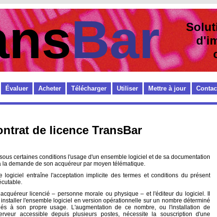
ans
Bar
Solut
d'im
cod
Évaluer
Acheter
Télécharger
Utiliser
Mettre à jour
Contac
ntrat de licence TransBar
 sous certaines conditions l'usage d'un ensemble logiciel et de sa documentation
 à la demande de son acquéreur par moyen télématique.
logiciel entraîne l'acceptation implicite des termes et conditions du présent
écutable.
l’acquéreur licencié – personne morale ou physique – et l'éditeur du logiciel. Il
à installer l'ensemble logiciel en version opérationnelle sur un nombre déterminé
diés à son propre usage. L'augmentation de ce nombre, ou l'installation de
erveur accessible depuis plusieurs postes, nécessite la souscription d'une