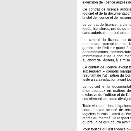
extension de licence auprès de 
Ce contrat de licence autori
logiciel et de la documentatio
la clef de licence et de l'ense
Le contrat de licence, la clef
loués, transférés, prêtés ou i
sans autorisation préalable et f
Le contrat de licence ne de
nonobstant l'acceptation de t
garantie de l'éditeur quant à 
documentations commerciale
informatique et de la document
au choix de l'éditeur, à la mi
Ce contrat de licence exclut t
subséquent – compris manqu
résultant de l'utilisation du log
testé à sa satisfaction avant t
Le logiciel et la documentat
internationaux en matière de p
exclusive de l'éditeur et de l'
ces éléments de toute divulgatio
Toute violation des obligations
courrier avec accusé de récep
logiciels fournis – ainsi qu'év
retirés du marché ; le respect
du préjudice qu'il pourra avoir
Pour tout ce qui est énoncé ci-