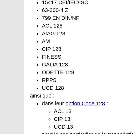
15417 CEI/IEC/ISO
63-300-4 Z
799 EN DIN/NF
ACL 128
AIAG 128
AM
CIP 128
FINESS
GALIA 128
ODETTE 128
RPPS
UCD 128
ainsi que :
dans leur
option Code 128
:
ACL 13
CIP 13
UCD 13