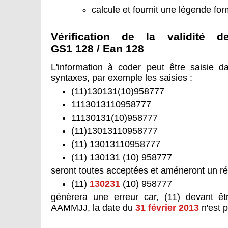
calcule et fournit une légende f
Vérification de la validité 
GS1 128 / Ean 128
L'information à coder peut être saisie d
syntaxes, par exemple les saisies :
(11)130131(10)958777
1113013110958777
11130131(10)958777
(11)13013110958777
(11) 13013110958777
(11) 130131 (10) 958777
seront toutes acceptées et améneront un rés
(11)
130231
(10) 958777
génèrera une erreur car, (11) devant êt
AAMMJJ, la date du
31 février 2013
n'est 