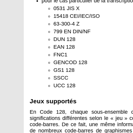
pour le cas particulier de la transcripti
0531 JIS X
15418 CEI/IEC/ISO
63-300-4 Z
799 EN DIN/NF
DUN 128
EAN 128
FNC1
GENCOD 128
GS1 128
SSCC
UCC 128
Jeux supportés
En Code 128, chaque sous-ensemble de 
significations différentes selon le « jeu » 
code-barres. De ce fait, une même informa
de nombreux code-barres de graphismes di