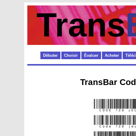
Trans
Débuter
Choisir
Évaluer
Acheter
Téléc
TransBar Cod