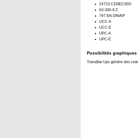
24723 CEI/IEC/ISO
63-300-9 Z
797 EN DIN/NF
UCC-A
UCC-E
UPC-A
UPC-E
Possibilités graphiques
TransBar Upc génère des code-