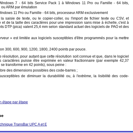
: Windows 7 - 64 bits Service Pack 1 à Windows 11 Pro ou Famille - 64 bits,
l ou ARM par émulation
indows 11 Pro ou Famille - 64 bits, processeur ARM exclusivement
la saisie de texte, ou le copier-coller, ou l'import de fichier texte ou CSV, et
e et de la taille des caractères pour une impression sans mise à échelle, c'est à
nts DTP (pica) valent 25,4 mm selon standard actuel des logiciels de PAO et des
 serveur » est limitée aux logiciels susceptibles d'être programmés pour la mettre
ion 300, 600, 900, 1200, 1800, 2400 points par pouce.
 résolution, pour autant que cette résolution soit connue et que, dans le logiciel
s caractères puisse être exprimée en valeur fractionnaire (par exemple 42,37
e se transforme en 42 points), sous peine :
mbre des dimensions possibles des code-barres ;
usceptibles de diminuer la durabililité ou, à l'extrème, la lisibilité des code-
n étape par étape
ue
chnique TransBar UPC A et E