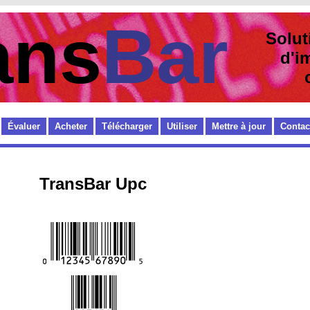
ans
Bar
Solut
d'im
cod
Évaluer
Acheter
Télécharger
Utiliser
Mettre à jour
Contac
TransBar Upc