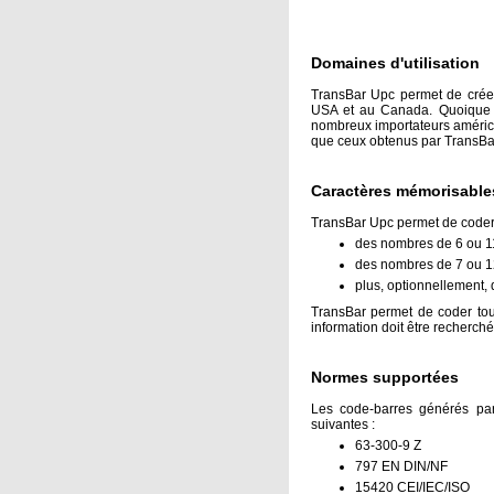
Domaines d'utilisation
TransBar Upc permet de créer
USA et au Canada. Quoique l
nombreux importateurs américa
que ceux obtenus par TransBa
Caractères mémorisable
TransBar Upc permet de coder
des nombres de 6 ou 11
des nombres de 7 ou 12
plus, optionnellement, 
TransBar permet de coder tous
information doit être recherch
Normes supportées
Les code-barres générés par
suivantes :
63-300-9 Z
797 EN DIN/NF
15420 CEI/IEC/ISO