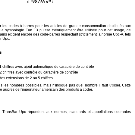
 les codes à barres pour les articles de grande consommation distribués aux
a symbologie Ean 13 puisse théoriquement être utilisée pour cet usage, de
ins exigent encore des code-barres respectant strictement la norme Upc-A, tels
r Upc.
s
 :
 chiffres avec ajoût automatique du caractère de contrôle
 chiffres avec contrôle du caractère de contrôle
des extensions de 2 ou 5 chiffres
 les nombres possibles, mais n'indique pas quel nombre il faut utiliser. Cette
ée auprès de l'importateur américain des produits à coder.
 TransBar Upc répondent aux normes, standards et appellations courantes