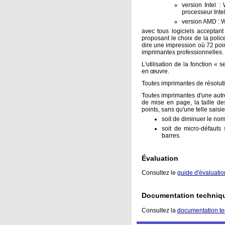
version Intel 
processeur Inte
version AMD : W
avec tous logiciels acceptant 
proposant le choix de la polic
dire une impression où 72 poi
imprimantes professionnelles.
L'utilisation de la fonction «
en œuvre.
Toutes imprimantes de résolut
Toutes imprimantes d'une autre
de mise en page, la taille de
points, sans qu'une telle saisi
soit de diminuer le no
soit de micro-défauts s
barres.
Évaluation
Consultez le
guide d'évaluatio
Documentation techniq
Consultez la
documentation te