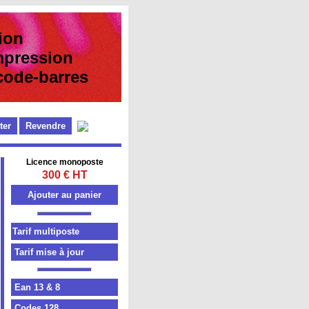
ion
pression
e-barres
ter
Revendre
Licence monoposte
300 € HT
Tarif mise à jour
Ean 13 & 8
Codes 128