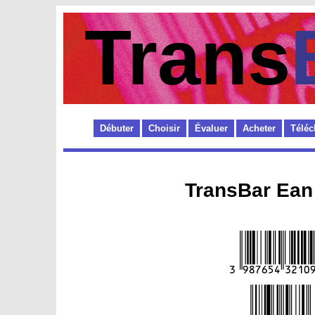
Trans
Débuter
Choisir
Évaluer
Acheter
Téléc
TransBar Ean